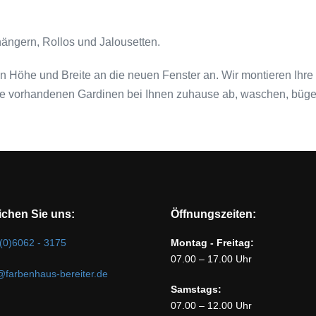
ngern, Rollos und Jalousetten.
n Höhe und Breite an die neuen Fenster an. Wir montieren Ihre
hre vorhandenen Gardinen bei Ihnen zuhause ab, waschen, bügel
ichen Sie uns:
Öffnungszeiten:
(0)6062 - 3175
Montag - Freitag:
07.00 – 17.00 Uhr
@farbenhaus-bereiter.de
Samstags:
07.00 – 12.00 Uhr