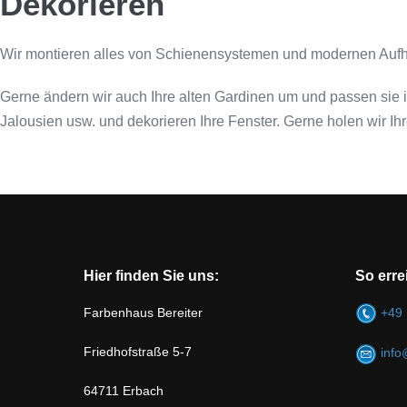
Dekorieren
Wir montieren alles von Schienensystemen und modernen Aufhä
Gerne ändern wir auch Ihre alten Gardinen um und passen sie i
Jalousien usw. und dekorieren Ihre Fenster. Gerne holen wir I
Hier finden Sie uns:
So erre
Farbenhaus Bereiter
+49 
Friedhofstraße 5-7
info
64711 Erbach